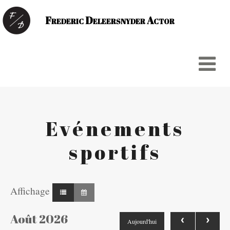
Frederic Deleersnyder Actor
HOME
HEADSHOTS
Evénements
FILM & TV
sportifs
COMMERCIALS
SPORTS & BTS
Affichage
RÉSUMÉ
Août 2026
‹
›
Aujourd'hui
LINKS/CONTACT