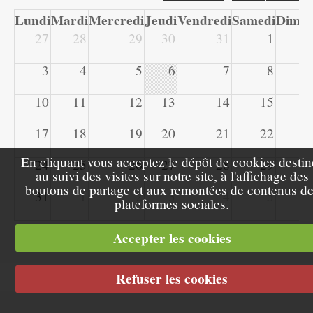
Lundi
Mardi
Mercredi
Jeudi
Vendredi
Samedi
Dima
27
28
29
30
31
1
3
4
5
6
7
8
10
11
12
13
14
15
17
18
19
20
21
22
En cliquant vous acceptez le dépôt de cookies destin
24
25
26
27
28
29
au suivi des visites sur notre site, à l'affichage des
boutons de partage et aux remontées de contenus d
31
1
2
3
4
5
plateformes sociales.
Accepter les cookies
Refuser les cookies